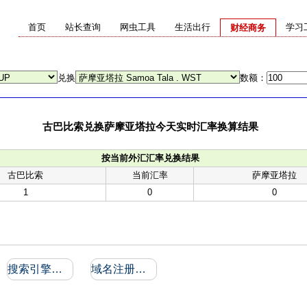
首页
站长查询
网虫工具
生活出行
学习
财经商务
兑换
数额：
古巴比索兑换萨摩亚塔拉今天实时汇率换算结果
按当前外汇汇率兑换结果
古巴比索
当前汇率
萨摩亚塔拉
1
0
0
搜索引擎收录和反向链接
域名注册信息