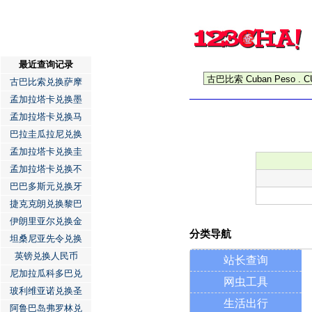
最近查询记录
古巴比索兑换萨摩
孟加拉塔卡兑换墨
孟加拉塔卡兑换马
巴拉圭瓜拉尼兑换
孟加拉塔卡兑换圭
孟加拉塔卡兑换不
巴巴多斯元兑换牙
捷克克朗兑换黎巴
伊朗里亚尔兑换金
分类导航
坦桑尼亚先令兑换
英镑兑换人民币
站长查询
尼加拉瓜科多巴兑
网虫工具
玻利维亚诺兑换圣
生活出行
阿鲁巴岛弗罗林兑