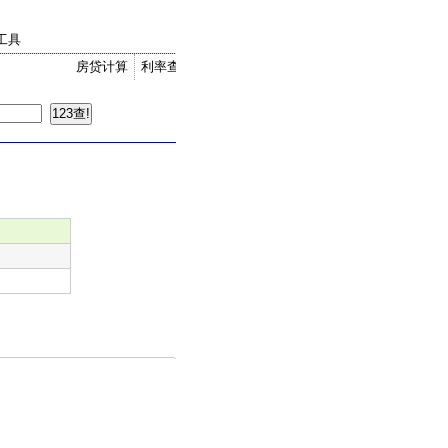
工具
房贷计算
利率查询
金价走势
汇率换算