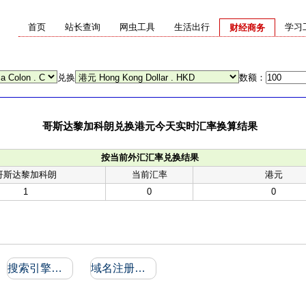
首页
站长查询
网虫工具
生活出行
学习
财经商务
兑换
数额：
哥斯达黎加科朗兑换港元今天实时汇率换算结果
按当前外汇汇率兑换结果
哥斯达黎加科朗
当前汇率
港元
1
0
0
搜索引擎收录和反向链接
域名注册信息