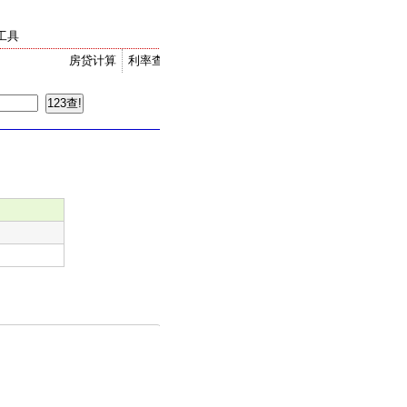
工具
房贷计算
利率查询
金价走势
汇率换算