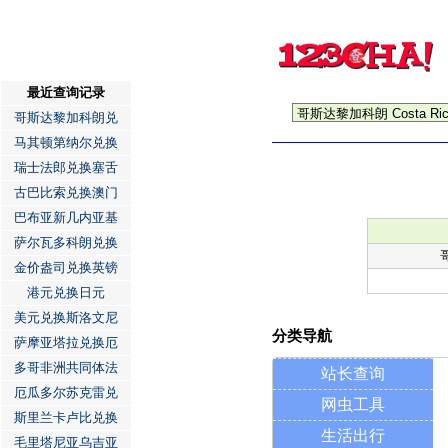
最近查询记录
哥斯达黎加科朗兑
马其顿第纳尔兑换
瑞士法郎兑换塞舌
古巴比索兑换澳门
巴布亚新几内亚基
萨尔瓦多科朗兑换
金价盎司兑换英镑
港元兑换日元
美元兑换斯洛文尼
分类导航
萨摩亚塔拉兑换厄
多哥非洲共同体法
站长查询
厄瓜多尔苏克雷兑
网虫工具
斯里兰卡卢比兑换
生活出行
毛里塔尼亚乌吉亚