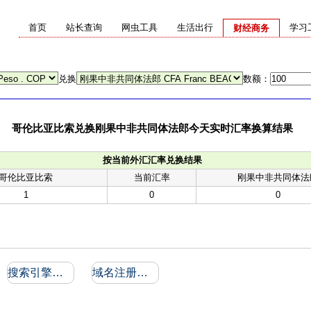
首页
站长查询
网虫工具
生活出行
学习
财经商务
兑换
数额：
哥伦比亚比索兑换刚果中非共同体法郎今天实时汇率换算结果
按当前外汇汇率兑换结果
哥伦比亚比索
当前汇率
刚果中非共同体法
1
0
0
搜索引擎收录和反向链接
域名注册信息