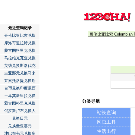
最近查询记录
哥伦比亚比索兑换
摩洛哥道拉姆兑换
蒙古图格里克兑换
马拉维克瓦查兑换
英镑兑换斯洛伐克
圭亚那元兑换马来
莱索托洛提兑换斯
台币兑换印度尼西
土耳其新里拉兑换
分类导航
蒙古图格里克兑换
俄罗斯卢布兑换人
站长查询
兑换日元
网虫工具
兑换圭亚那元
生活出行
津巴布韦元兑换多