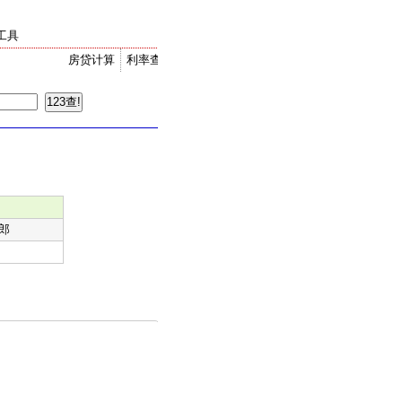
工具
房贷计算
利率查询
金价走势
汇率换算
郎