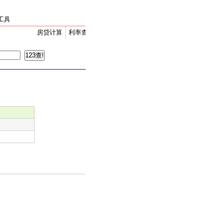
工具
房贷计算
利率查询
金价走势
汇率换算