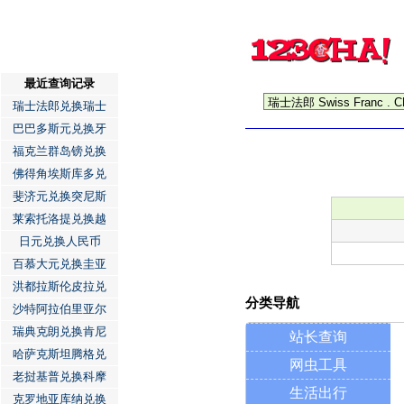
最近查询记录
瑞士法郎兑换瑞士
巴巴多斯元兑换牙
福克兰群岛镑兑换
佛得角埃斯库多兑
斐济元兑换突尼斯
莱索托洛提兑换越
日元兑换人民币
百慕大元兑换圭亚
洪都拉斯伦皮拉兑
分类导航
沙特阿拉伯里亚尔
瑞典克朗兑换肯尼
站长查询
哈萨克斯坦腾格兑
网虫工具
老挝基普兑换科摩
生活出行
克罗地亚库纳兑换