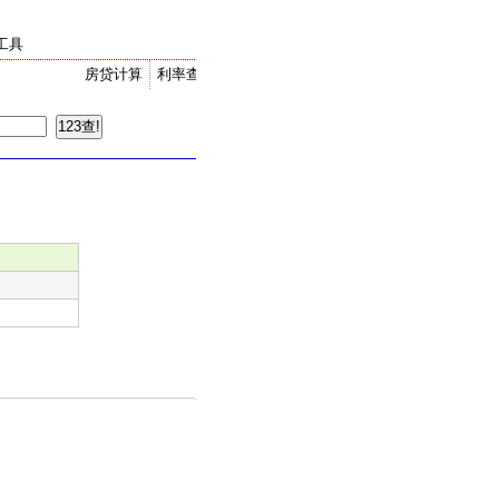
工具
房贷计算
利率查询
金价走势
汇率换算