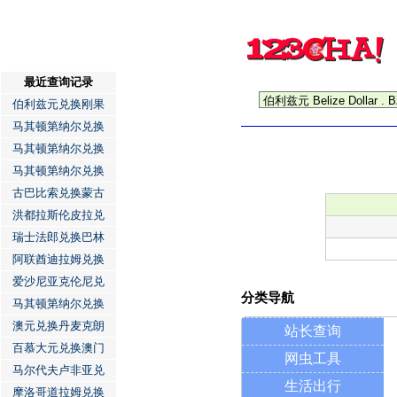
最近查询记录
伯利兹元兑换刚果
马其顿第纳尔兑换
马其顿第纳尔兑换
马其顿第纳尔兑换
古巴比索兑换蒙古
洪都拉斯伦皮拉兑
瑞士法郎兑换巴林
阿联酋迪拉姆兑换
爱沙尼亚克伦尼兑
分类导航
马其顿第纳尔兑换
澳元兑换丹麦克朗
站长查询
百慕大元兑换澳门
网虫工具
马尔代夫卢非亚兑
生活出行
摩洛哥道拉姆兑换