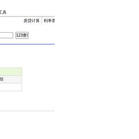
工具
房贷计算
利率查询
金价走势
汇率换算
郎