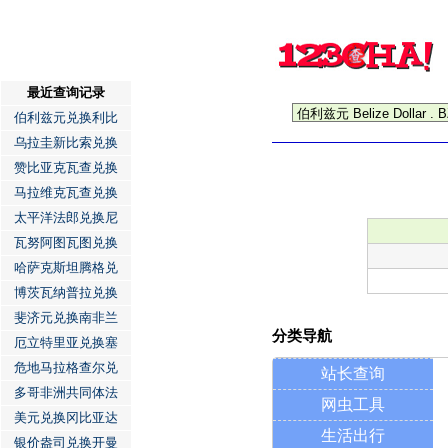
最近查询记录
伯利兹元兑换利比
乌拉圭新比索兑换
赞比亚克瓦查兑换
马拉维克瓦查兑换
太平洋法郎兑换尼
瓦努阿图瓦图兑换
哈萨克斯坦腾格兑
博茨瓦纳普拉兑换
斐济元兑换南非兰
分类导航
厄立特里亚兑换塞
危地马拉格查尔兑
站长查询
多哥非洲共同体法
网虫工具
美元兑换冈比亚达
生活出行
银价盎司兑换开曼