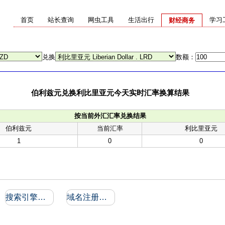
首页
站长查询
网虫工具
生活出行
学习
财经商务
兑换
数额：
伯利兹元兑换利比里亚元今天实时汇率换算结果
按当前外汇汇率兑换结果
伯利兹元
当前汇率
利比里亚元
1
0
0
搜索引擎收录和反向链接
域名注册信息