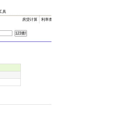
工具
房贷计算
利率查询
金价走势
汇率换算