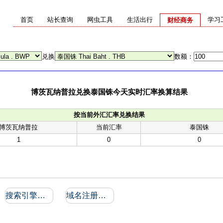
首页
站长查询
网虫工具
生活出行
学习
财经商务
兑换
数额：
博茨瓦纳普拉兑换泰国铢今天实时汇率换算结果
按当前外汇汇率兑换结果
博茨瓦纳普拉
当前汇率
泰国铢
1
0
0
搜索引擎收录和反向链接
域名注册信息