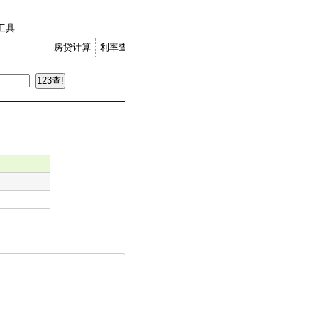
工具
房贷计算
利率查询
金价走势
汇率换算