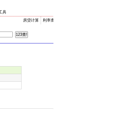
工具
房贷计算
利率查询
金价走势
汇率换算