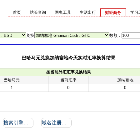
首页
站长查询
网虫工具
生活出行
学习
财经商务
兑换
数额：
巴哈马元兑换加纳塞地今天实时汇率换算结果
按当前外汇汇率兑换结果
巴哈马元
当前汇率
加纳塞地
1
0
0
搜索引擎收录和反向链接
域名注册信息