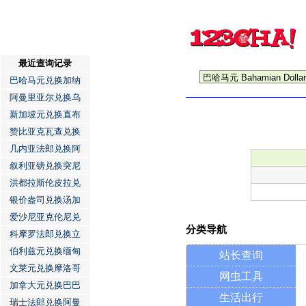
最近查询记录
巴哈马元兑换加纳
阿曼里亚尔兑换乌
新加坡元兑换直布
赞比亚克瓦查兑换
几内亚法郎兑换阿
叙利亚镑兑换突尼
洪都拉斯伦皮拉兑
银价盎司兑换汤加
爱沙尼亚克伦尼兑
分类导航
科摩罗法郎兑换立
伯利兹元兑换缅甸
站长查询
文莱元兑换摩洛哥
网虫工具
加拿大元兑换巴巴
生活出行
瑞士法郎兑换阿曼