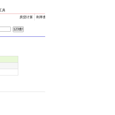
工具
房贷计算
利率查询
金价走势
汇率换算