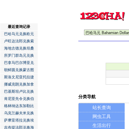
最近查询记录
巴哈马元兑换欧元
卢旺达法郎兑换索
海地古德兑换坦桑
所罗门群岛元兑换
巴拿马巴尔博亚兑
朝鲜圆兑换蒙古图
斯洛文尼亚托拉捷
挪威克朗兑换加拿
巴基斯坦卢比兑换
分类导航
肯尼亚先令兑换伯
格林纳达东加勒比
站长查询
乌克兰赫夫米兑换
网虫工具
萨摩亚塔拉兑换埃
生活出行
吉布提法郎兑换海