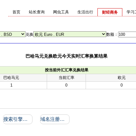
首页
站长查询
网虫工具
生活出行
学习
财经商务
兑换
数额：
巴哈马元兑换欧元今天实时汇率换算结果
按当前外汇汇率兑换结果
巴哈马元
当前汇率
欧元
1
0
0
搜索引擎收录和反向链接
域名注册信息