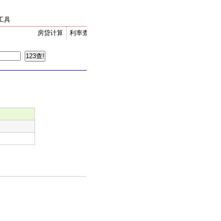
工具
房贷计算
利率查询
金价走势
汇率换算