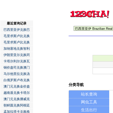
最近查询记录
巴西里亚伊兑换巴
毛里求斯卢比兑换
毛里求斯卢比兑换
加纳塞地兑换智利
伊朗里亚尔兑换冈
卡塔尔利尔兑换瓦
铜价盎司兑换澳门
马尔他里拉兑换汤
白俄罗斯卢布兑换
分类导航
澳门元兑换金价盎
越南盾兑换卡塔尔
站长查询
澳门元兑换挪威克
网虫工具
朝鲜圆兑换阿根廷
生活出行
孟加拉塔卡兑换格