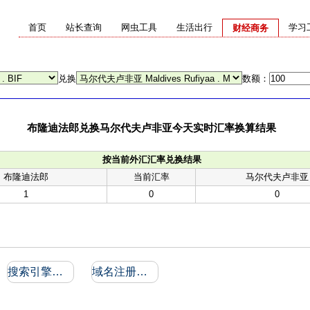
首页
站长查询
网虫工具
生活出行
学习
财经商务
兑换
数额：
布隆迪法郎兑换马尔代夫卢非亚今天实时汇率换算结果
按当前外汇汇率兑换结果
布隆迪法郎
当前汇率
马尔代夫卢非亚
1
0
0
搜索引擎收录和反向链接
域名注册信息