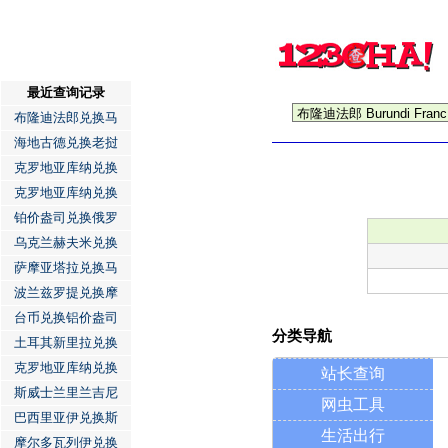
最近查询记录
布隆迪法郎兑换马
海地古德兑换老挝
克罗地亚库纳兑换
克罗地亚库纳兑换
铂价盎司兑换俄罗
乌克兰赫夫米兑换
萨摩亚塔拉兑换马
波兰兹罗提兑换摩
台币兑换铝价盎司
分类导航
土耳其新里拉兑换
克罗地亚库纳兑换
站长查询
斯威士兰里兰吉尼
网虫工具
巴西里亚伊兑换斯
生活出行
摩尔多瓦列伊兑换