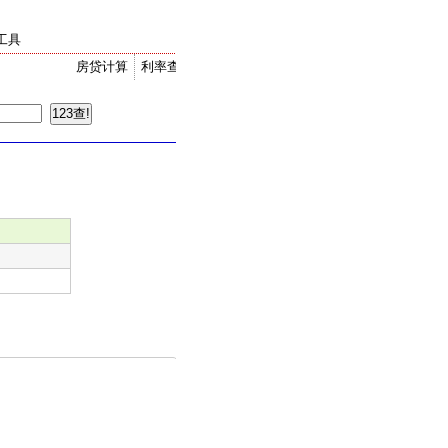
工具
房贷计算
利率查询
金价走势
汇率换算