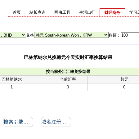
首页
站长查询
网虫工具
生活出行
学习
财经商务
兑换
数额：
巴林第纳尔兑换韩元今天实时汇率换算结果
按当前外汇汇率兑换结果
巴林第纳尔
当前汇率
韩元
1
0
0
搜索引擎收录和反向链接
域名注册信息