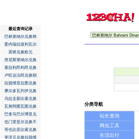
最近查询记录
巴林第纳尔兑换韩
委内瑞拉玻利瓦尔
英镑兑换欧元
突尼斯第纳尔兑换
塞拉利昂利昂兑换
卢旺达法郎兑换朝
拉脱维亚拉图兑换
摩尔多瓦列伊兑换
乌拉圭新比索兑换
分类导航
瓦努阿图瓦图兑换
巴拿马巴尔博亚兑
站长查询
也门里亚尔兑换不
网虫工具
哥伦比亚比索兑换
生活出行
斐济元兑换拉脱维