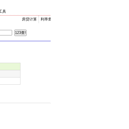
工具
房贷计算
利率查询
金价走势
汇率换算