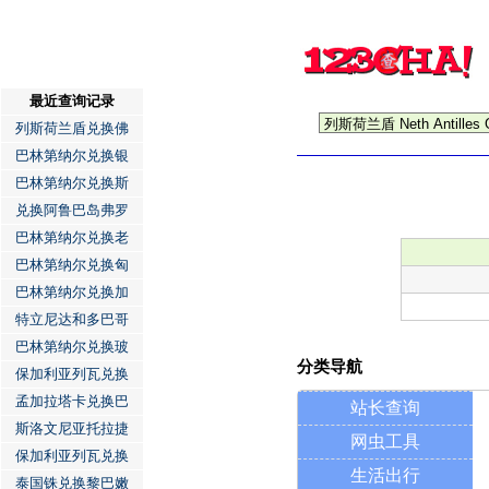
最近查询记录
列斯荷兰盾兑换佛
巴林第纳尔兑换银
巴林第纳尔兑换斯
兑换阿鲁巴岛弗罗
巴林第纳尔兑换老
巴林第纳尔兑换匈
巴林第纳尔兑换加
特立尼达和多巴哥
巴林第纳尔兑换玻
分类导航
保加利亚列瓦兑换
孟加拉塔卡兑换巴
站长查询
斯洛文尼亚托拉捷
网虫工具
保加利亚列瓦兑换
生活出行
泰国铢兑换黎巴嫩