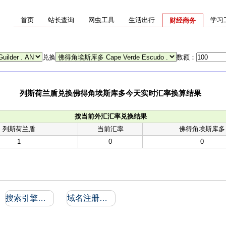
首页
站长查询
网虫工具
生活出行
学习
财经商务
兑换
数额：
列斯荷兰盾兑换佛得角埃斯库多今天实时汇率换算结果
按当前外汇汇率兑换结果
列斯荷兰盾
当前汇率
佛得角埃斯库多
1
0
0
搜索引擎收录和反向链接
域名注册信息