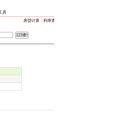
工具
房贷计算
利率查询
金价走势
汇率换算