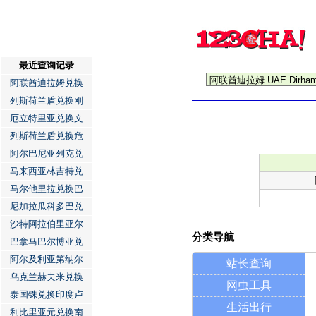
最近查询记录
阿联酋迪拉姆兑换
列斯荷兰盾兑换刚
厄立特里亚兑换文
列斯荷兰盾兑换危
阿尔巴尼亚列克兑
马来西亚林吉特兑
马尔他里拉兑换巴
尼加拉瓜科多巴兑
沙特阿拉伯里亚尔
分类导航
巴拿马巴尔博亚兑
阿尔及利亚第纳尔
站长查询
乌克兰赫夫米兑换
网虫工具
泰国铢兑换印度卢
生活出行
利比里亚元兑换南