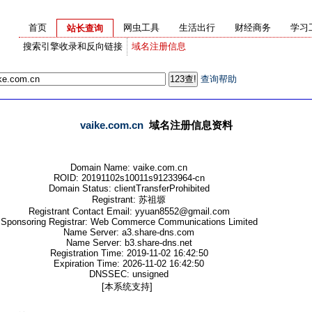
首页
网虫工具
生活出行
财经商务
学习
站长查询
搜索引擎收录和反向链接
域名注册信息
查询帮助
vaike.com.cn
域名注册信息资料
Domain Name: vaike.com.cn
ROID: 20191102s10011s91233964-cn
Domain Status: clientTransferProhibited
Registrant: 苏祖塬
Registrant Contact Email: yyuan8552@gmail.com
Sponsoring Registrar: Web Commerce Communications Limited
Name Server: a3.share-dns.com
Name Server: b3.share-dns.net
Registration Time: 2019-11-02 16:42:50
Expiration Time: 2026-11-02 16:42:50
DNSSEC: unsigned
[本系统支持]