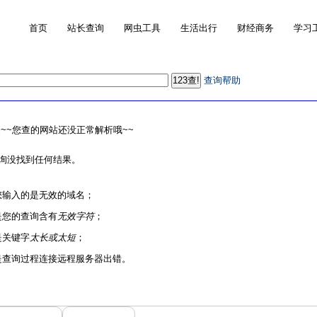
首页
站长查询
网虫工具
生活出行
财经商务
学习
查询帮助
~~您查的网站还没正常解析哦~~
询没找到任何结果。
您输入的是无效的域名；
是您的查询含有
无效字符
；
是关键字
太长或太短
；
是查询过程连接远程服务器出错。