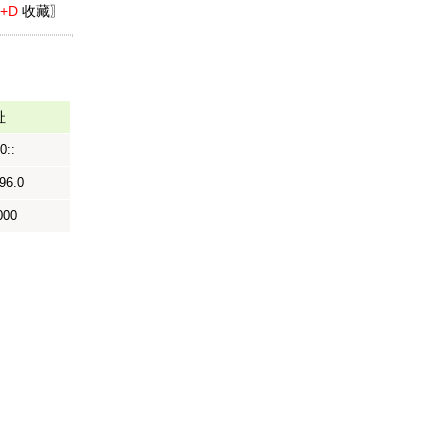
l+D
收藏〗
址
0::
96.0
000