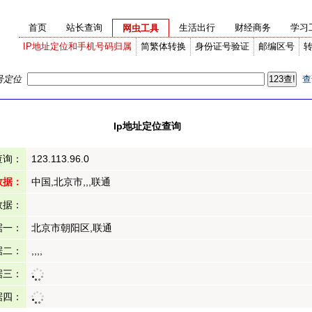
首页
站长查询
生活出行
财经商务
学习
网虫工具
IP地址定位和手机号码归属
简繁体转换
身份证号验证
邮编区号
号定位
查
Ip地址定位查询
查询：
123.113.96.0
数据：
中国,北京市,,,联通
数据：
据一：
北京市朝阳区,联通
据二：
,,,,
据三：
据四：