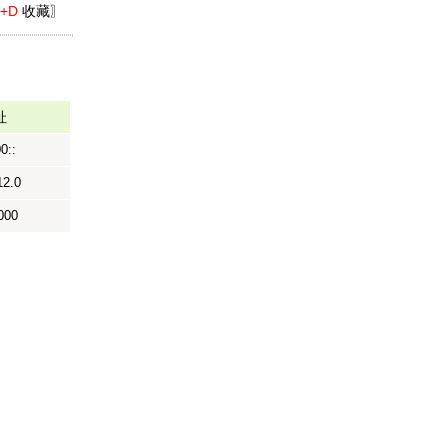
l+D
收藏〗
址
0::
12.0
000