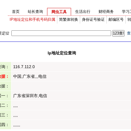
首页
站长查询
生活出行
财经商务
学习
网虫工具
IP地址定位和手机号码归属
简繁体转换
身份证号验证
邮编区号
号定位
查
Ip地址定位查询
查询：
116.7.112.0
数据：
中国,广东省,,,电信
数据：
据一：
广东省深圳市,电信
据二：
,,,,
据三：
,,,,
据四：
,,,,,,